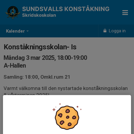
SUNDSVALLS KONSTÅKNING
Skridskoskolan
Logga in
Kalender
Konståkningsskolan- Is
Måndag 3 mar 2025, 18:00-19:00
A-Hallen
Samling: 18:00, Omkl.rum 21
Varmt välkomna till den nystartade konståkningsskolan
& vårterminen 2025!
Vi tränar 45 min på is + 15 min stretching med ledare i
omkl.rum nr 21. Fullständig info skickas via mail efter
bekräftelse av deltagarplats.