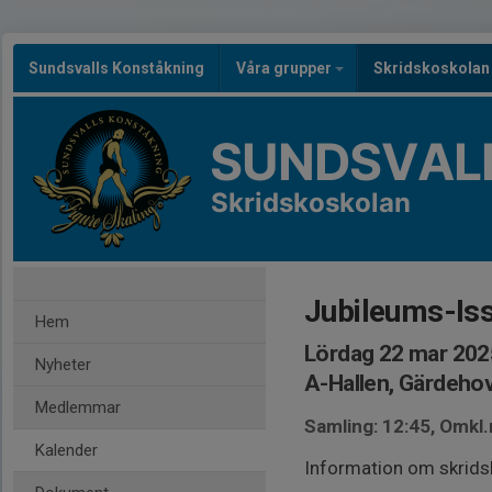
Sundsvalls Konståkning
Våra grupper
Skridskoskola
SUNDSVAL
Skridskoskolan
Jubileums-Is
Hem
Lördag 22 mar 202
Nyheter
A-Hallen, Gärdeho
Medlemmar
Samling: 12:45, Omkl.
Kalender
Information om skridsk