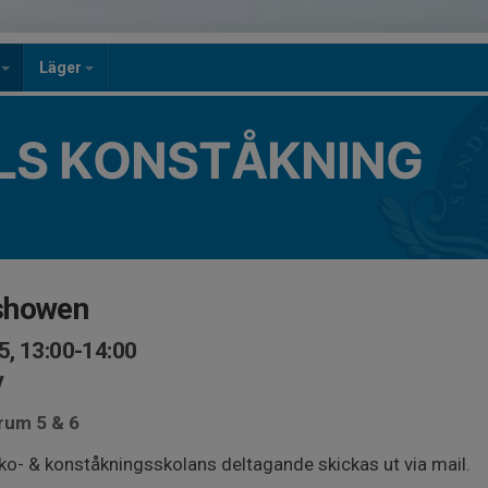
n
Läger
LS KONSTÅKNING
showen
5, 13:00-14:00
v
rum 5 & 6
o- & konståkningsskolans deltagande skickas ut via mail.