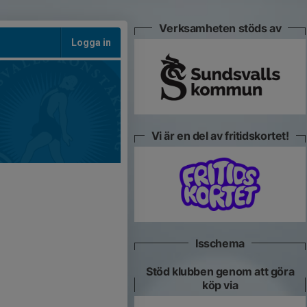
Verksamheten stöds av
Logga in
Vi är en del av fritidskortet!
Isschema
Stöd klubben genom att göra
köp via