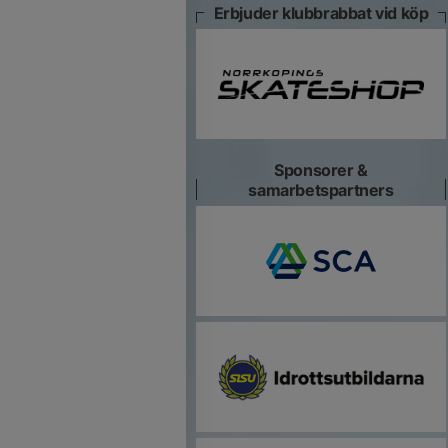
Erbjuder klubbrabbat vid köp
Sponsorer &
samarbetspartners