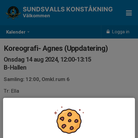
SUNDSVALLS KONSTÅKNING
Välkommen
Logga in
Kalender
Koreografi- Agnes (Uppdatering)
Onsdag 14 aug 2024, 12:00-13:15
B-Hallen
Samling: 12:00, Omkl.rum 6
Tr: Ella