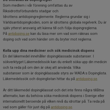
Som medlem i vår förening omfattas du av
Riksidrottsförbundets stadgar och
Idrottens antidopingreglemente. Reglerna grundar sig i
Världsantidopingkoden, som är idrottens globala regelverk. Du är
själv ytterst ansvarig att känna till och följa dopingreglerna.
På
antidoping.se
kan du läsa mer om vad som räknas som
doping och vad som händer om du bryter mot reglerna.
Kolla upp dina mediciner och sök medicinsk dispens
En del läkemedel innehåller dopingklassade substanser. I
sökverktyget Läkemedelssök kan du enkelt söka upp din medicin
och ta reda på om den är okej att använda. Vilka
substanser som är dopingklassade styrs av WADA:s Dopinglista.
Läkemedelssök och dopinglistan hittar du på
antidoping.se
.
Är ditt läkemedel dopingklassat och det inte finns några tillåtna
alternativ, kan du behöva söka medicinsk dispens i Sverige eller
internationellt beroende på vilken nivå du idrottar på. Ta reda på
vad som gäller för just dig på
antidoping.se
.