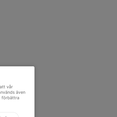
att vår
 används även
t förbättra