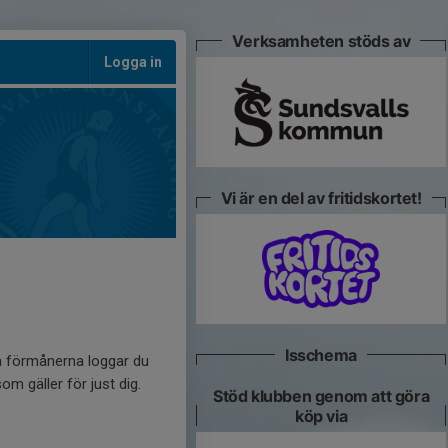
Verksamheten stöds av
Logga in
Vi är en del av fritidskortet!
Isschema
ja förmånerna loggar du
m gäller för just dig.
Stöd klubben genom att göra
köp via