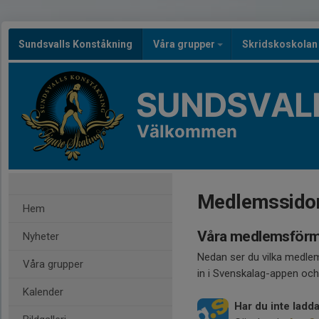
Sundsvalls Konståkning
Våra grupper
Skridskoskola
SUNDSVAL
Välkommen
Medlemssido
Hem
Våra medlemsförmå
Nyheter
Nedan ser du vilka medlem
Våra grupper
in i Svenskalag-appen och
Kalender
Har du inte lad