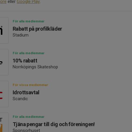
ore
eller
Google Play
.
För alla medlemmar
Rabatt på profilkläder
Stadium
För alla medlemmar
10% rabatt
Norrköpings Skateshop
För vissa medlemmar
Idrottsavtal
Scandic
För alla medlemmar
Tjäna pengar till dig och föreningen!
Sponsorhuset