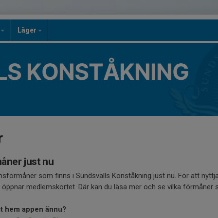
n
Läger
LS KONSTÅKNING
r
ner just nu
sförmåner som finns i Sundsvalls Konståkning just nu. För att nytt
 öppnar medlemskortet. Där kan du läsa mer och se vilka förmåner so
dat hem appen ännu?