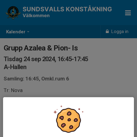
SUNDSVALLS KONSTÅKNING
Välkommen
Logga in
Kalender
Grupp Azalea & Pion- Is
Tisdag 24 sep 2024, 16:45-17:45
A-Hallen
Samling: 16:45, Omkl.rum 6
Tr: Nova