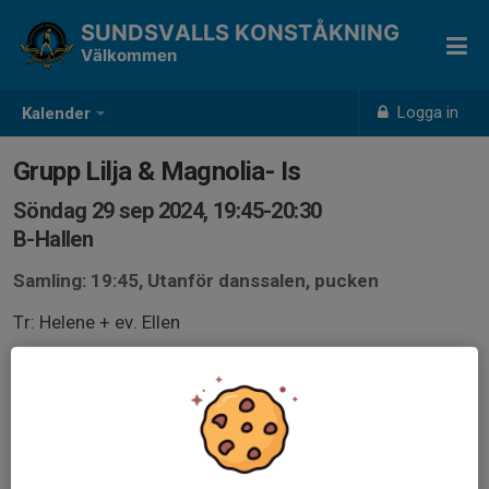
SUNDSVALLS KONSTÅKNING
Välkommen
Logga in
Kalender
Grupp Lilja & Magnolia- Is
Söndag 29 sep 2024, 19:45-20:30
B-Hallen
Samling: 19:45, Utanför danssalen, pucken
Tr: Helene + ev. Ellen