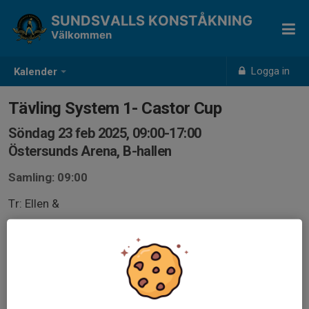
SUNDSVALLS KONSTÅKNING
Välkommen
Logga in
Kalender
Tävling System 1- Castor Cup
Söndag 23 feb 2025, 09:00-17:00
Östersunds Arena, B-hallen
Samling: 09:00
Tr: Ellen &
Castor Cup 2025.pdf