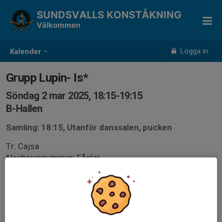
SUNDSVALLS KONSTÅKNING
Välkommen
Logga in
Kalender
Grupp Lupin- Is*
Söndag 2 mar 2025, 18:15-19:15
B-Hallen
Samling: 18:15, Utanför danssalen, pucken
Tr: Cajsa
*Isshowsnummer: Fåglar