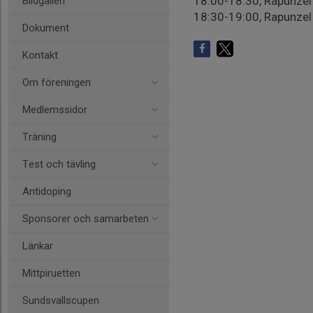
18:00-18:30, Rapunzel 
Bildgalleri
18:30-19:00, Rapunzel 
Dokument
Kontakt
Om föreningen
Medlemssidor
Träning
Test och tävling
Antidoping
Sponsorer och samarbeten
Länkar
Mittpiruetten
Sundsvallscupen