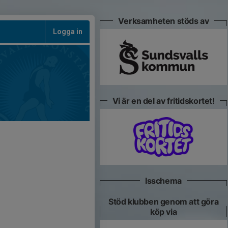
Verksamheten stöds av
Logga in
Vi är en del av fritidskortet!
Isschema
Stöd klubben genom att göra
köp via