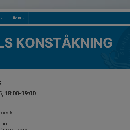
n
Läger
LS KONSTÅKNING
s
, 18:00-19:00
.rum 6
are: