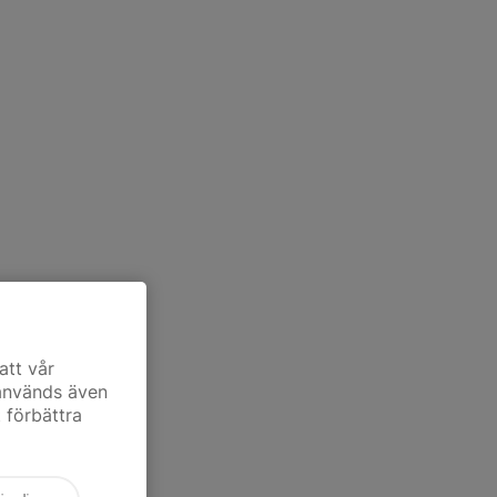
att vår
 används även
t förbättra