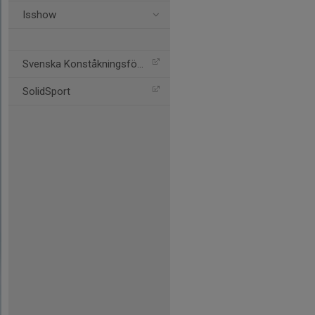
Isshow
Svenska Konståkningsförbu
SolidSport