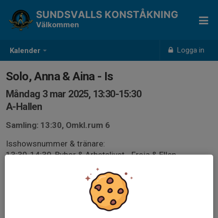
SUNDSVALLS KONSTÅKNING
Välkommen
Logga in
Kalender
Solo, Anna & Aina - Is
Måndag 3 mar 2025, 13:30-15:30
A-Hallen
Samling: 13:30, Omkl.rum 6
Isshowsnummer & tränare:
13:30-14:30, Bybor & Arbetslivet - Freja & Ellen
14:30-15:00, Ghostbusters - Ellen
15:00-15:30, Solo (Grease) - Ellen