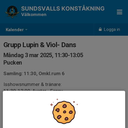
SUNDSVALLS KONSTÅKNING
Välkommen
Logga in
Kalender
Grupp Lupin & Viol- Dans
Måndag 3 mar 2025, 11:30-13:05
Pucken
Samling: 11:30, Omkl.rum 6
Isshowsnummer & tränare:
11:30-12:00, Avatar - Fanny
12:00-13:00, Viol: Snövit (dvärgarna) - Agnes
12:00-12:45, Lupin: Bybor - Freja
12:45-13:05, Lupin: Arbetslivet - Ellen