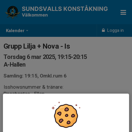
SUNDSVALLS KONSTÅKNING
Välkommen
Logga in
Kalender
Grupp Lilja + Nova - Is
Torsdag 6 mar 2025, 19:15-20:15
A-Hallen
Samling: 19:15, Omkl.rum 6
Isshowsnummer & tränare:
Pocahontas - Ellen