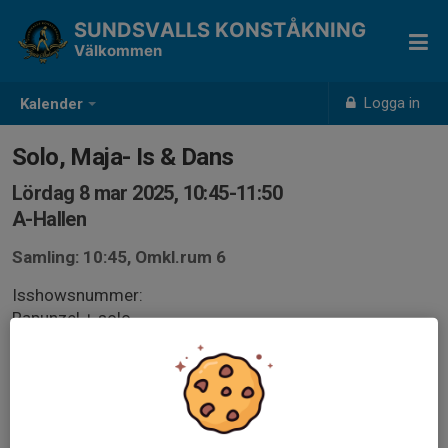
SUNDSVALLS KONSTÅKNING
Välkommen
Logga in
Kalender
Solo, Maja- Is & Dans
Lördag 8 mar 2025, 10:45-11:50
A-Hallen
Samling: 10:45, Omkl.rum 6
Isshowsnummer:
Rapunzel + solo