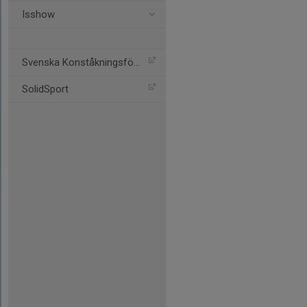
Isshow
Svenska Konståkningsförbu
SolidSport