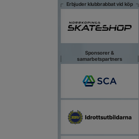
Erbjuder klubbrabbat vid köp
Sponsorer &
samarbetspartners