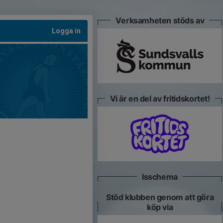
Verksamheten stöds av
Logga in
Vi är en del av fritidskortet!
Isschema
Stöd klubben genom att göra
köp via