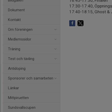
16:45-17:30, Finalen
Bildgalleri
17:30-17:40, Öppning
Dokument
17:40-18:15, Ghost & 
Kontakt
Om föreningen
Medlemssidor
Träning
Test och tävling
Antidoping
Sponsorer och samarbeten
Länkar
Mittpiruetten
Sundsvallscupen