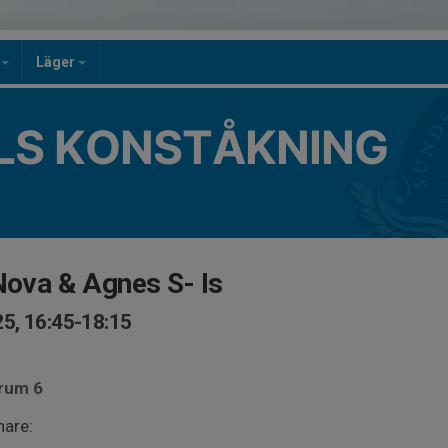
n
Läger
LS KONSTÅKNING
 Nova & Agnes S- Is
5, 16:45-18:15
.rum 6
are: