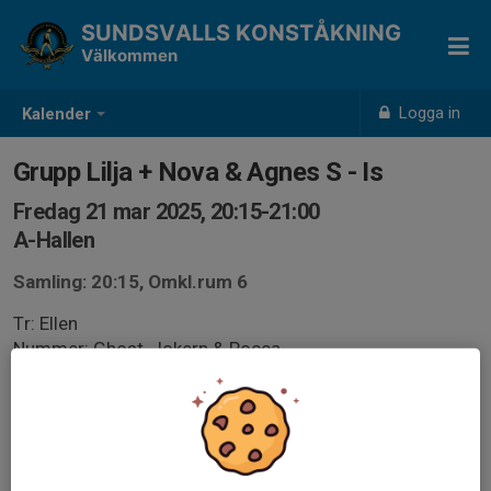
SUNDSVALLS KONSTÅKNING
Välkommen
Logga in
Kalender
Grupp Lilja + Nova & Agnes S - Is
Fredag 21 mar 2025, 20:15-21:00
A-Hallen
Samling: 20:15, Omkl.rum 6
Tr: Ellen
Nummer: Ghost, Jokern & Pocca
*Ta med matsäck/fika. Vi åker hem så fort vi känner oss
nöjda.