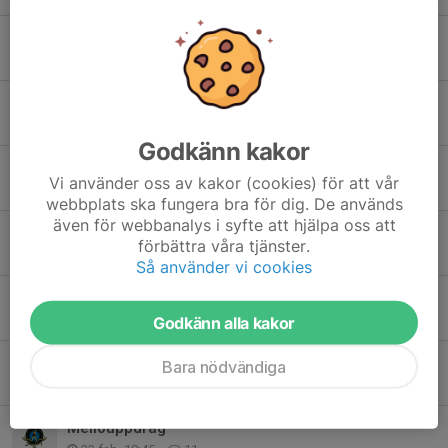
Golvträning & Sommaravslutning 🌸
6 apr, 18:05
0
Försäljning, friköp och fakturor💰💸
26 mar, 08:25
2
Godkänn kakor
Eftersäsongsträning på is!
Vi använder oss av kakor (cookies) för att vår
11 mar, 13:24
0
webbplats ska fungera bra för dig. De används
även för webbanalys i syfte att hjälpa oss att
Viktig info gällande helgens konsert.
förbättra våra tjänster.
5 mar, 16:18
0
Så använder vi cookies
Försäljning
25 feb, 15:38
0
Godkänn alla kakor
Viktig info- vecka 9
Bara nödvändiga
25 feb, 15:38
0
Mellouppdrag