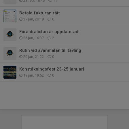
23 feb, 18:45
11
Betala fakturan rätt
27 jan, 20:19
0
Föräldralistan är uppdaterad!
26 jan, 16:37
2
Rutin vid avanmälan till tävling
20 jan, 21:22
0
Konståkningsfest 23-25 januari
19 jan, 19:52
0