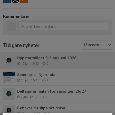
Kommentarer
Tidigare nyheter
Uppstartsläger 3-6 augusti 2026
15 jun, 19:33
0
Sommaris i Njurunda!
13 jun, 15:45
1
Deltagaranmälan för säsongen 26/27
2 jun, 12:27
0
Behöver du slipa skridskor
19 maj, 12:55
0